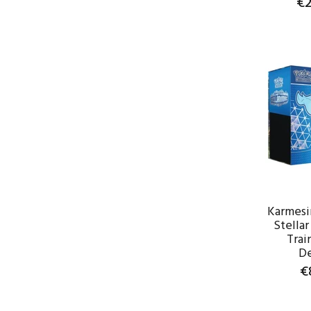
€2
WAR
Karmesi
Stella
Trai
D
€
WAR