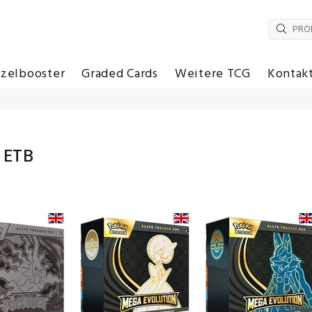
nzelbooster
Graded Cards
Weitere TCG
Kontak
 ETB