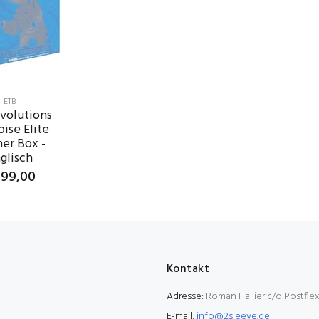
ETB
Evolutions
oise Elite
ner Box -
glisch
99,00
IN DEN
ENKORB
Kontakt
Adresse:
Roman Hallier c/o Postfle
E-mail:
info@2sleeve.de