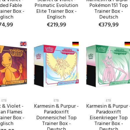
ded Fable
Prismatic Evolution
Pokémon 151 Top
rainer Box -
Elite Trainer Box -
Trainer Box -
glisch
Englisch
Deutsch
74,99
€219,99
€379,99
IN DEN
IN DEN
IN DEN
ENKORB
WARENKORB
WARENKORB
ETB
ETB
ETB
 & Violet -
Karmesin & Purpur -
Karmesin & Purpur 
ian Flames
Paradoxrift
Paradoxrift
rainer Box -
Donnersichel Top
Eisenkrieger Top
glisch
Trainer Box -
Trainer Box -
Deutsch
Deutsch