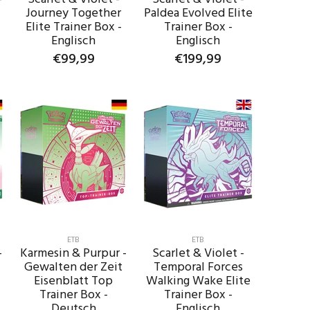
Journey Together
Paldea Evolved Elite
Elite Trainer Box -
Trainer Box -
Englisch
Englisch
€99,99
€199,99
IN DEN
IN DEN
WARENKORB
WARENKORB
ETB
ETB
-
Karmesin & Purpur -
Scarlet & Violet -
Gewalten der Zeit
Temporal Forces
Eisenblatt Top
Walking Wake Elite
Trainer Box -
Trainer Box -
Deutsch
Englisch