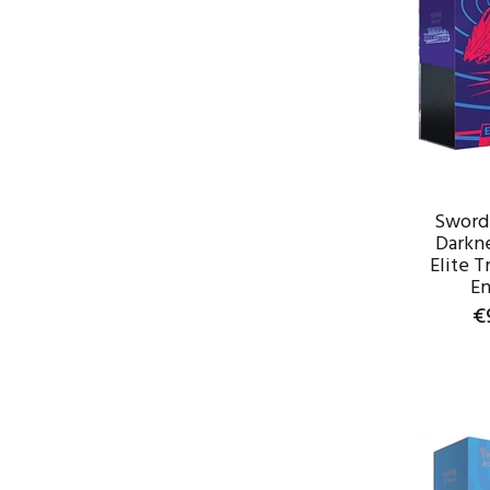
Sword 
Darkn
Elite T
En
€
WAR