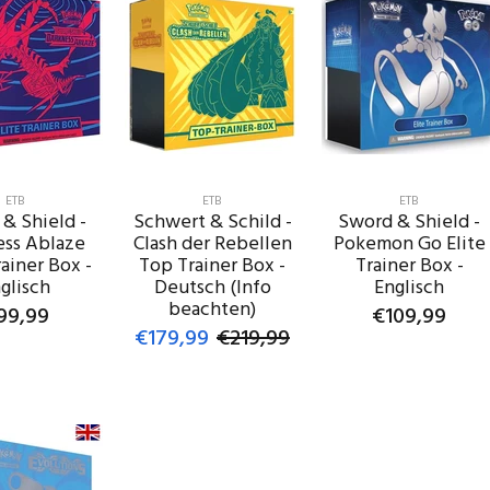
ETB
ETB
ETB
& Shield -
Schwert & Schild -
Sword & Shield -
ess Ablaze
Clash der Rebellen
Pokemon Go Elite
rainer Box -
Top Trainer Box -
Trainer Box -
glisch
Deutsch (Info
Englisch
beachten)
99,99
€109,99
€179,99
€219,99
IN DEN
IN DEN
ENKORB
WARENKORB
IN DEN
WARENKORB