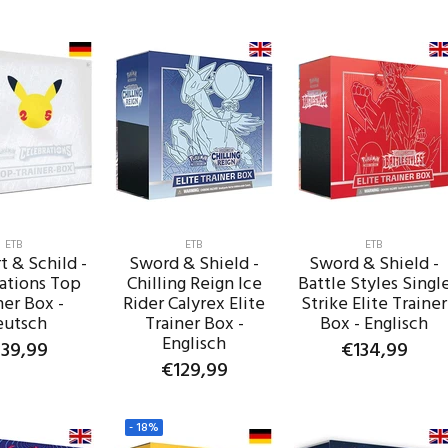
IN DEN
WARENKORB
IN DEN
WARENKORB
ETB
ETB
ETB
 & Schild -
Sword & Shield -
Sword & Shield -
ations Top
Chilling Reign Ice
Battle Styles Singl
ner Box -
Rider Calyrex Elite
Strike Elite Trainer
eutsch
Trainer Box -
Box - Englisch
Englisch
39,99
€134,99
€129,99
IN DEN
IN DEN
ENKORB
WARENKORB
IN DEN
WARENKORB
-
18%