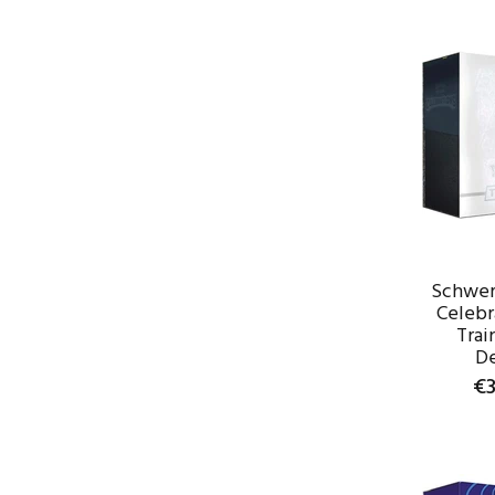
Schwert
Celebr
Trai
D
€3
WAR