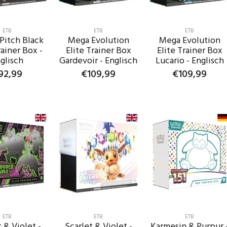
ETB
ETB
ETB
Pitch Black
Mega Evolution
Mega Evolution
rainer Box -
Elite Trainer Box
Elite Trainer Box
glisch
Gardevoir - Englisch
Lucario - Englisch
92,99
€109,99
€109,99
IN DEN
IN DEN
IN DEN
ENKORB
WARENKORB
WARENKORB
ETB
ETB
ETB
 & Violet -
Scarlet & Violet -
Karmesin & Purpur 