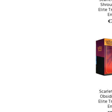
Shrou
Elite T
En
€
WAR
Scarlet
Obsid
Elite T
En