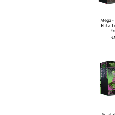
Mega - 
Elite T
En
€
WAR
Scarlet