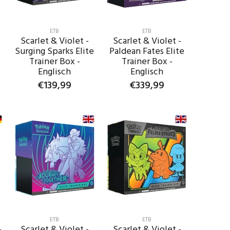
ETB
ETB
Scarlet & Violet -
Scarlet & Violet -
Surging Sparks Elite
Paldean Fates Elite
Trainer Box -
Trainer Box -
Englisch
Englisch
€139,99
€339,99
IN DEN
IN DEN
WARENKORB
WARENKORB
ETB
ETB
-
Scarlet & Violet -
Scarlet & Violet -