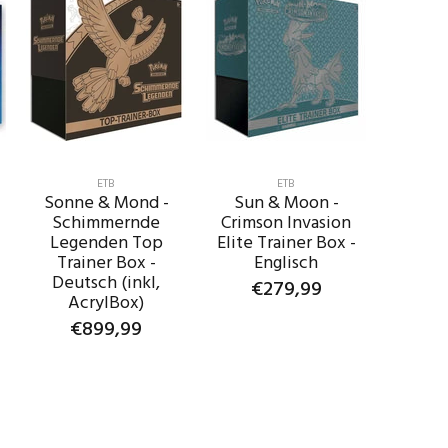
ETB
ETB
Sonne & Mond -
Sun & Moon -
Schimmernde
Crimson Invasion
Legenden Top
Elite Trainer Box -
Trainer Box -
Englisch
Deutsch (inkl,
€279,99
AcrylBox)
€899,99
IN DEN
WARENKORB
IN DEN
WARENKORB