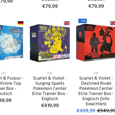
79,99
€79,99
€79,99
IN DEN
ENKORB
IN DEN
IN DEN
WARENKORB
WARENKORB
-
9%
ETB
ETB
ETB
n & Purpur -
Scarlet & Violet -
Scarlet & Violet -
r Krone Top
Surging Sparks
Destined Rivals
ner Box -
Pokemon Center
Pokémon Center
eutsch
Elite Trainer Box -
Elite Trainer Box -
Englisch
Englisch (Info
89,99
beachten)
€419,99
€499,99
€549,9
IN DEN
ENKORB