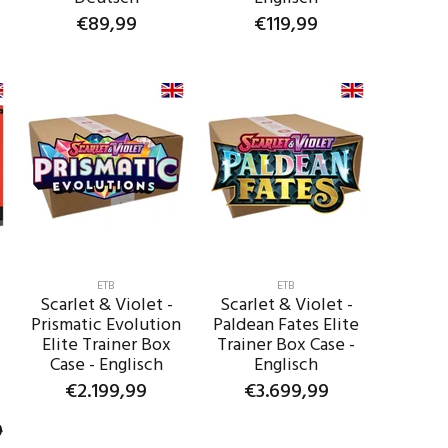
€89,99
€119,99
IN DEN
IN DEN
WARENKORB
WARENKORB
ETB
ETB
Scarlet & Violet -
Scarlet & Violet -
Prismatic Evolution
Paldean Fates Elite
Elite Trainer Box
Trainer Box Case -
Case - Englisch
Englisch
€2.199,99
€3.699,99
9
IN DEN
IN DEN
WARENKORB
WARENKORB