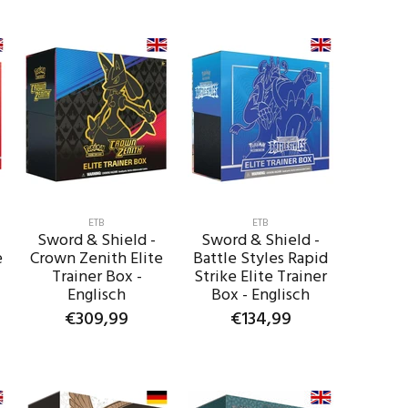
ETB
ETB
Sword & Shield -
Sword & Shield -
e
Crown Zenith Elite
Battle Styles Rapid
Trainer Box -
Strike Elite Trainer
Englisch
Box - Englisch
€309,99
€134,99
IN DEN
IN DEN
WARENKORB
WARENKORB