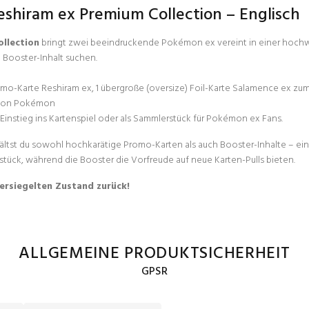
shiram ex Premium Collection – Englisch
llection
bringt zwei beeindruckende Pokémon ex vereint in einer hoch
m Booster-Inhalt suchen.
romo-Karte Reshiram ex, 1 übergroße (oversize) Foil-Karte Salamence ex z
l von Pokémon
nstieg ins Kartenspiel oder als Sammlerstück für Pokémon ex Fans.
ältst du sowohl hochkarätige Promo-Karten als auch Booster-Inhalte – 
sstück, während die Booster die Vorfreude auf neue Karten-Pulls bieten.
ersiegelten Zustand zurück!
ALLGEMEINE PRODUKTSICHERHEIT
GPSR