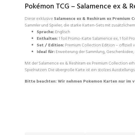
Pokémon TCG – Salamence ex & Re
Diese exklusive
Salamence ex & Reshiram ex Premium Co
Sammler und Spieler, die starke Karten-Sets mit zusätzliche
Sprache:
Englisch
Enthalten:
1 foil Promo-Karte Salamence ex, 1 foil P
Set / Edition:
Premium Collection Edition – offiziel
Ideal für:
Erweiterung der Sammlung, Geschenkidee, Ei
Mit der Salamence ex & Reshiram ex Premium Collection erh
Spielnutzen. Die übergroße Karte ist ein stolzes Ausstellung
Bitte beachten: Wir nehmen Pokemon Karten nur im v