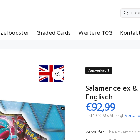
nzelbooster
Graded Cards
Weitere TCG
Kontak
Ausverkauft
Salamence ex & 
Englisch
€92,99
inkl. 19 % MwSt. zzgl.
Versan
Verkäufer:
The Pokemon C