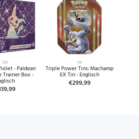
ETB
TIN
Violet - Paldean
Triple Power Tins: Machamp
e Trainer Box -
EX Tin - Englisch
glisch
€299,99
339,99
IN DEN WARENKORB
EN WARENKORB