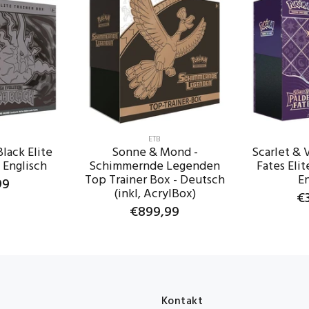
ETB
lack Elite
Sonne & Mond -
Scarlet & 
 Englisch
Schimmernde Legenden
Fates Elit
Top Trainer Box - Deutsch
En
99
(inkl, AcrylBox)
€
€899,99
ARENKORB
IN D
IN DEN WARENKORB
Kontakt