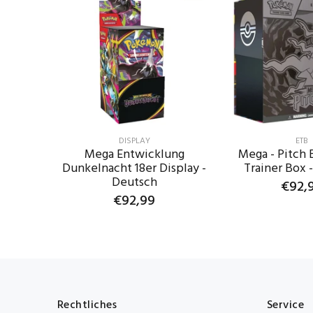
DISPLAY
ETB
Mega Entwicklung
Mega - Pitch B
Dunkelnacht 18er Display -
Trainer Box -
Deutsch
€92,
€92,99
IN DEN W
IN DEN WARENKORB
Rechtliches
Service