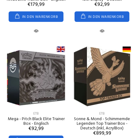
€179,99
€92,99
IN DEN WARENKORB
IN DEN WARENKORB
ETB
ETB
Mega - Pitch Black Elite Trainer
Sonne & Mond - Schimmernde
Box - Englisch
Legenden Top Trainer Box -
€92,99
Deutsch (inkl, AcrylBox)
€899,99