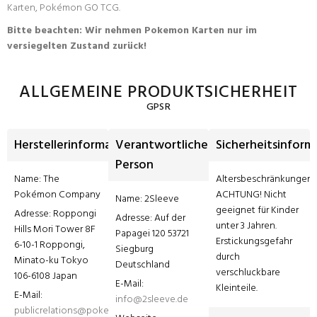
Karten, Pokémon GO TCG.
Bitte beachten: Wir nehmen Pokemon Karten nur im
versiegelten Zustand zurück!
ALLGEMEINE PRODUKTSICHERHEIT
GPSR
Herstellerinformationen
Verantwortliche
Sicherheitsinform
Person
Name: The 
Altersbeschränkungen: 
Pokémon Company
ACHTUNG! Nicht 
Name: 2Sleeve
geeignet für Kinder 
Adresse: Roppongi 
Adresse: Auf der 
unter 3 Jahren. 
Hills Mori Tower 8F 
Papagei 120 53721 
Erstickungsgefahr 
6-10-1 Roppongi, 
Siegburg 
durch 
Minato-ku Tokyo 
Deutschland
verschluckbare 
106-6108 Japan
E-Mail: 
Kleinteile.
E-Mail: 
info@2sleeve.de
publicrelations@pokemon.com