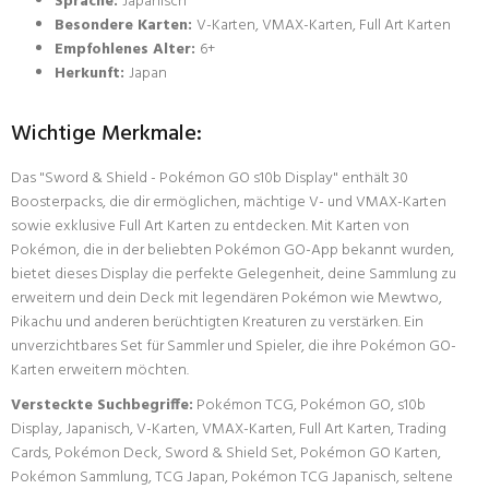
Sprache:
Japanisch
Besondere Karten:
V-Karten, VMAX-Karten, Full Art Karten
Empfohlenes Alter:
6+
Herkunft:
Japan
Wichtige Merkmale:
Das "Sword & Shield - Pokémon GO s10b Display" enthält 30
Boosterpacks, die dir ermöglichen, mächtige V- und VMAX-Karten
sowie exklusive Full Art Karten zu entdecken. Mit Karten von
Pokémon, die in der beliebten Pokémon GO-App bekannt wurden,
bietet dieses Display die perfekte Gelegenheit, deine Sammlung zu
erweitern und dein Deck mit legendären Pokémon wie Mewtwo,
Pikachu und anderen berüchtigten Kreaturen zu verstärken. Ein
unverzichtbares Set für Sammler und Spieler, die ihre Pokémon GO-
Karten erweitern möchten.
Versteckte Suchbegriffe:
Pokémon TCG, Pokémon GO, s10b
Display, Japanisch, V-Karten, VMAX-Karten, Full Art Karten, Trading
Cards, Pokémon Deck, Sword & Shield Set, Pokémon GO Karten,
Pokémon Sammlung, TCG Japan, Pokémon TCG Japanisch, seltene