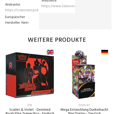
Webseite: 
Webseite: 
https://www.2sleeve.de
https://corporate.pokemon.co.jp/en/
Europäischer 
Hersteller: Nein
WEITERE PRODUKTE
ETB
DISPLAY
Scarlet & Violet - Destined
Mega Entwicklung Dunkelnacht
Rivals Elite Trainer Box - Englisch
18er Display - Deutsch