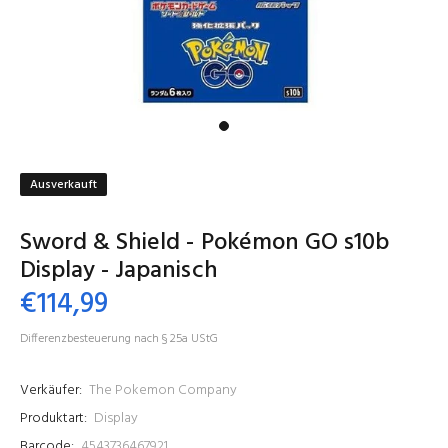
Ausverkauft
Sword & Shield - Pokémon GO s10b
Display - Japanisch
€114,99
Differenzbesteuerung nach § 25a UStG
Verkäufer:
The Pokemon Company
Produktart:
Display
Barcode:
4543736467921