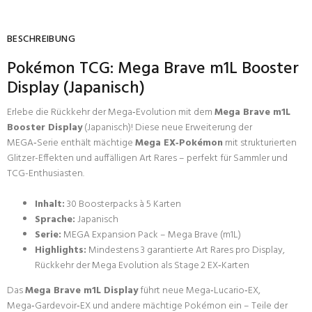
BESCHREIBUNG
Pokémon TCG: Mega Brave m1L Booster
Display (Japanisch)
Erlebe die Rückkehr der Mega‑Evolution mit dem
Mega Brave m1L
Booster Display
(Japanisch)! Diese neue Erweiterung der
MEGA‑Serie enthält mächtige
Mega EX‑Pokémon
mit strukturierten
Glitzer-Effekten und auffälligen Art Rares – perfekt für Sammler und
TCG-Enthusiasten.
Inhalt:
30 Boosterpacks à 5 Karten
Sprache:
Japanisch
Serie:
MEGA Expansion Pack – Mega Brave (m1L)
Highlights:
Mindestens 3 garantierte Art Rares pro Display,
Rückkehr der Mega Evolution als Stage 2 EX‑Karten
Das
Mega Brave m1L Display
führt neue Mega‑Lucario‑EX,
Mega‑Gardevoir‑EX und andere mächtige Pokémon ein – Teile der