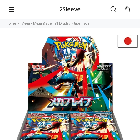
2Sleeve
Home
Mega - Mega Brave m1l Display - Japanisch