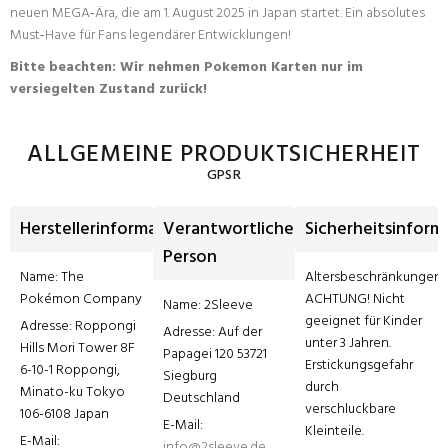
neuen MEGA‑Ära, die am 1. August 2025 in Japan startet. Ein absolutes
Must‑Have für Fans legendärer Entwicklungen!
Bitte beachten: Wir nehmen Pokemon Karten nur im
versiegelten Zustand zurück!
ALLGEMEINE PRODUKTSICHERHEIT
GPSR
Herstellerinformationen
Verantwortliche
Sicherheitsinform
Person
Name: The 
Altersbeschränkungen: 
Pokémon Company
ACHTUNG! Nicht 
Name: 2Sleeve
geeignet für Kinder 
Adresse: Roppongi 
Adresse: Auf der 
unter 3 Jahren. 
Hills Mori Tower 8F 
Papagei 120 53721 
Erstickungsgefahr 
6-10-1 Roppongi, 
Siegburg 
durch 
Minato-ku Tokyo 
Deutschland
verschluckbare 
106-6108 Japan
E-Mail: 
Kleinteile.
E-Mail: 
info@2sleeve.de