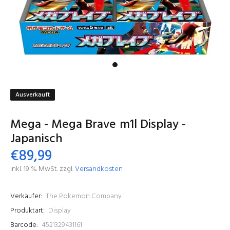
Ausverkauft
Mega - Mega Brave m1l Display -
Japanisch
€89,99
inkl. 19 % MwSt. zzgl.
Versandkosten
Verkäufer:
The Pokemon Company
Produktart:
Display
Barcode:
4521329431161