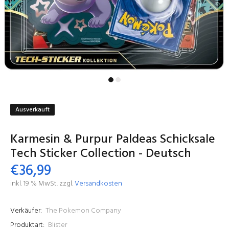
Ausverkauft
Karmesin & Purpur Paldeas Schicksale
Tech Sticker Collection - Deutsch
€36,99
inkl. 19 % MwSt. zzgl.
Versandkosten
Verkäufer:
The Pokemon Company
Produktart:
Blister