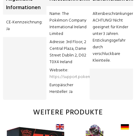
Informationen
Name: The 
Altersbeschränkungen: 
Pokémon Company 
ACHTUNG! Nicht 
CE-Kennzeichnung: 
International Ireland 
geeignet für Kinder 
Ja
Limited
unter 3 Jahren. 
Erstickungsgefahr 
Adresse: 3rd Floor, 2 
durch 
Central Plaza, Dame 
verschluckbare 
Street Dublin 2, D02 
Kleinteile.
T0X4 Ireland
Webseite: 
https://support.pokemon.com/hc/de
Europäischer 
Hersteller: Ja
WEITERE PRODUKTE