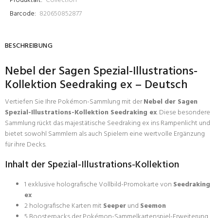
Produktart:
Collection
Barcode:
820650852877
BESCHREIBUNG
Nebel der Sagen Spezial-Illustrations-
Kollektion Seedraking ex – Deutsch
Vertiefen Sie Ihre Pokémon-Sammlung mit der
Nebel der Sagen
Spezial-Illustrations-Kollektion Seedraking ex
. Diese besondere
Sammlung rückt das majestätische Seedraking ex ins Rampenlicht und
bietet sowohl Sammlern als auch Spielern eine wertvolle Ergänzung
für ihre Decks.
Inhalt der Spezial-Illustrations-Kollektion
1 exklusive holografische Vollbild-Promokarte von
Seedraking
ex
2 holografische Karten mit
Seeper
und
Seemon
5 Boosterpacks der Pokémon-Sammelkartenspiel-Erweiterung