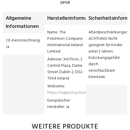
GPSR
Allgemeine
Herstellerinformationen
Sicherheitsinform
Informationen
Name: The 
Altersbeschränkungen: 
Pokémon Company 
ACHTUNG! Nicht 
CE-Kennzeichnung: 
International Ireland 
geeignet für Kinder 
Ja
Limited
unter 3 Jahren. 
Erstickungsgefahr 
Adresse: 3rd Floor, 2 
durch 
Central Plaza, Dame 
verschluckbare 
Street Dublin 2, D02 
Kleinteile.
T0X4 Ireland
Webseite: 
https://support.pokemon.com/hc/de
Europäischer 
Hersteller: Ja
WEITERE PRODUKTE