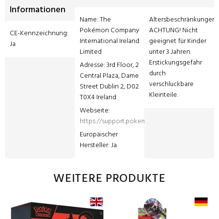
Informationen
Name: The 
Altersbeschränkungen: 
Pokémon Company 
ACHTUNG! Nicht 
CE-Kennzeichnung: 
International Ireland 
geeignet für Kinder 
Ja
Limited
unter 3 Jahren. 
Erstickungsgefahr 
Adresse: 3rd Floor, 2 
durch 
Central Plaza, Dame 
verschluckbare 
Street Dublin 2, D02 
Kleinteile.
T0X4 Ireland
Webseite: 
https://support.pokemon.com/hc/de
Europäischer 
Hersteller: Ja
WEITERE PRODUKTE