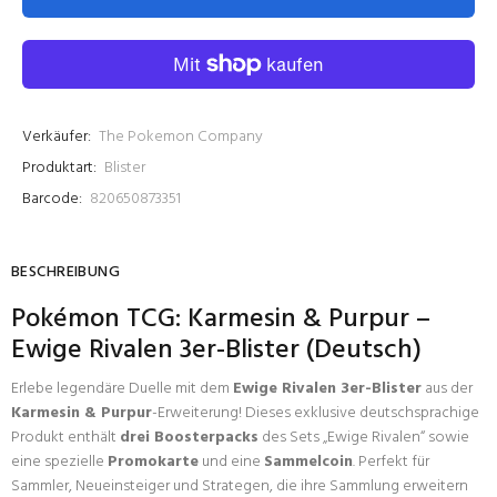
Verkäufer:
The Pokemon Company
Produktart:
Blister
Barcode:
820650873351
BESCHREIBUNG
Pokémon TCG: Karmesin & Purpur –
Ewige Rivalen 3er-Blister (Deutsch)
Erlebe legendäre Duelle mit dem
Ewige Rivalen 3er-Blister
aus der
Karmesin & Purpur
-Erweiterung! Dieses exklusive deutschsprachige
Produkt enthält
drei Boosterpacks
des Sets „Ewige Rivalen“ sowie
eine spezielle
Promokarte
und eine
Sammelcoin
. Perfekt für
Sammler, Neueinsteiger und Strategen, die ihre Sammlung erweitern