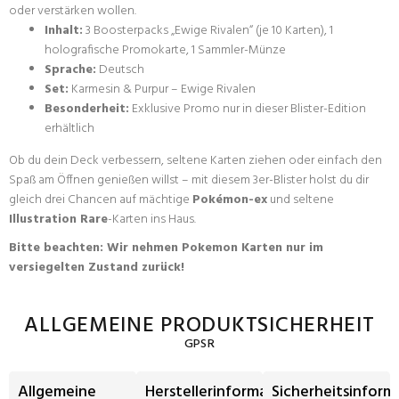
oder verstärken wollen.
Inhalt:
3 Boosterpacks „Ewige Rivalen“ (je 10 Karten), 1
holografische Promokarte, 1 Sammler-Münze
Sprache:
Deutsch
Set:
Karmesin & Purpur – Ewige Rivalen
Besonderheit:
Exklusive Promo nur in dieser Blister-Edition
erhältlich
Ob du dein Deck verbessern, seltene Karten ziehen oder einfach den
Spaß am Öffnen genießen willst – mit diesem 3er-Blister holst du dir
gleich drei Chancen auf mächtige
Pokémon-ex
und seltene
Illustration Rare
-Karten ins Haus.
Bitte beachten: Wir nehmen Pokemon Karten nur im
versiegelten Zustand zurück!
ALLGEMEINE PRODUKTSICHERHEIT
GPSR
Allgemeine
Herstellerinformationen
Sicherheitsinform