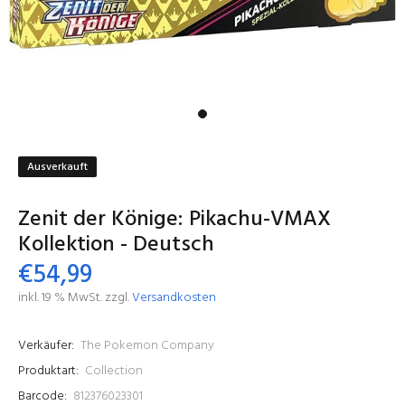
Ausverkauft
Zenit der Könige: Pikachu-VMAX
Kollektion - Deutsch
€54,99
inkl. 19 % MwSt. zzgl.
Versandkosten
Verkäufer:
The Pokemon Company
Produktart:
Collection
Barcode:
812376023301