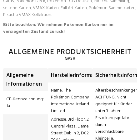
Cards, Pokémon Deck, Pokémon TCG Deutsch, Pikachu Sammlung,
seltene Karten, VMAX-Karten, Full Art Karten, Pokémon Sammelkarten,
Pikachu VMAX Kollektion.
Bitte beachten: Wir nehmen Pokemon Karten nur im
versiegelten Zustand zurück!
ALLGEMEINE PRODUKTSICHERHEIT
GPSR
Allgemeine
Herstellerinformationen
Sicherheitsinform
Informationen
Name: The 
Altersbeschränkungen: 
Pokémon Company 
ACHTUNG! Nicht 
CE-Kennzeichnung: 
International Ireland 
geeignet für Kinder 
Ja
Limited
unter 3 Jahren. 
Erstickungsgefahr 
Adresse: 3rd Floor, 2 
durch 
Central Plaza, Dame 
verschluckbare 
Street Dublin 2, D02 
Kleinteile.