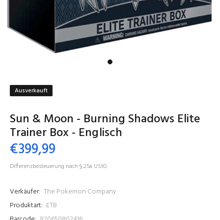
Ausverkauft
Sun & Moon - Burning Shadows Elite
Trainer Box - Englisch
€399,99
Differenzbesteuerung nach § 25a UStG
Verkäufer:
The Pokemon Company
Produktart:
ETB
Barcode:
820650802416