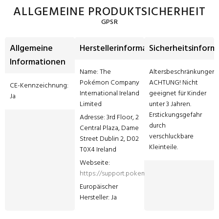
ALLGEMEINE PRODUKTSICHERHEIT
GPSR
Allgemeine
Herstellerinformationen
Sicherheitsinform
Informationen
Name: The 
Altersbeschränkungen: 
Pokémon Company 
ACHTUNG! Nicht 
CE-Kennzeichnung: 
International Ireland 
geeignet für Kinder 
Ja
Limited
unter 3 Jahren. 
Erstickungsgefahr 
Adresse: 3rd Floor, 2 
durch 
Central Plaza, Dame 
verschluckbare 
Street Dublin 2, D02 
Kleinteile.
T0X4 Ireland
Webseite: 
https://support.pokemon.com/hc/de
Europäischer 
Hersteller: Ja