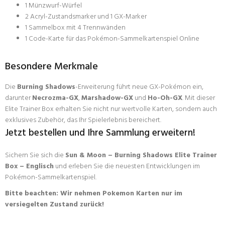
1 Münzwurf-Würfel
2 Acryl-Zustandsmarker und 1 GX-Marker
1 Sammelbox mit 4 Trennwänden
1 Code-Karte für das Pokémon-Sammelkartenspiel Online
Besondere Merkmale
Die
Burning Shadows
-Erweiterung führt neue GX-Pokémon ein,
darunter
Necrozma-GX
,
Marshadow-GX
und
Ho-Oh-GX
. Mit dieser
Elite Trainer Box erhalten Sie nicht nur wertvolle Karten, sondern auch
exklusives Zubehör, das Ihr Spielerlebnis bereichert.
Jetzt bestellen und Ihre Sammlung erweitern!
Sichern Sie sich die
Sun & Moon – Burning Shadows Elite Trainer
Box – Englisch
und erleben Sie die neuesten Entwicklungen im
Pokémon-Sammelkartenspiel.
Bitte beachten: Wir nehmen Pokemon Karten nur im
versiegelten Zustand zurück!