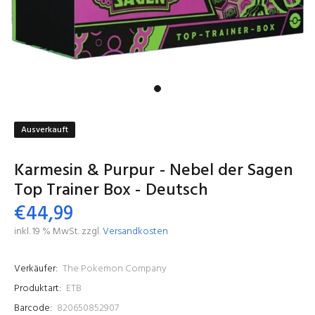
Ausverkauft
Karmesin & Purpur - Nebel der Sagen
Top Trainer Box - Deutsch
€44,99
inkl. 19 % MwSt. zzgl.
Versandkosten
Verkäufer:
The Pokemon Company
Produktart:
ETB
Barcode:
820650852907