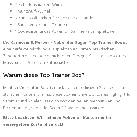
6 Schadensmarken-Würfel
1 Münzwurf-Würfel
2 Kunststoffmarken für Spezielle Zustände
1 Sammlerbox mit 4 Trennern
1 Codekarte für das Pokémon Sammelkartenspiel Live
Die
Karmesin & Purpur - Nebel der Sagen Top Trainer Box
ist
eine perfekte Mischung aus spielstarken Karten, praktischen
Zubehörteilen und beeindruckenden Designs. Sie ist ein absolutes
Muss für alle Pokémon-Enthusiasten.
Warum diese Top Trainer Box?
Mit ihrer Vielzahl an Boosterpacks, einer exklusiven Promokarte und
stylischen Kartenhüllen ist diese Box ein unverzichtbares Highlight für
Sammler und Spieler. Lass dich von den neuen Mechaniken und
Pokémon der „Nebel der Sagen“-Erweiterung inspirieren.
Bitte beachten: Wir nehmen Pokemon Karten nur im
versiegelten Zustand zurück!