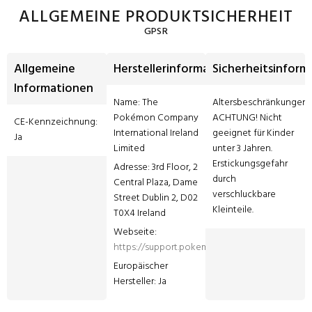
ALLGEMEINE PRODUKTSICHERHEIT
GPSR
Allgemeine
Herstellerinformationen
Sicherheitsinform
Informationen
Name: The 
Altersbeschränkungen: 
Pokémon Company 
ACHTUNG! Nicht 
CE-Kennzeichnung: 
International Ireland 
geeignet für Kinder 
Ja
Limited
unter 3 Jahren. 
Erstickungsgefahr 
Adresse: 3rd Floor, 2 
durch 
Central Plaza, Dame 
verschluckbare 
Street Dublin 2, D02 
Kleinteile.
T0X4 Ireland
Webseite: 
https://support.pokemon.com/hc/de
Europäischer 
Hersteller: Ja